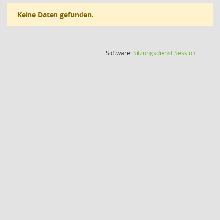
Keine Daten gefunden.
(Wird in
Software:
Sitzungsdienst
Session