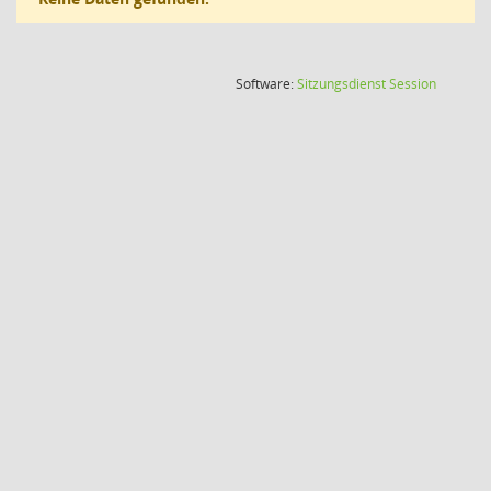
(Wird in
Software:
Sitzungsdienst
Session