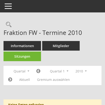
Toggle navigation
Fraktion FW - Termine 2010
Informationen
Mitglieder
Sitzungen
Quartal
Quartal 1
2010
Aktuell
Gremium auswählen
Keine Daten gefunden.