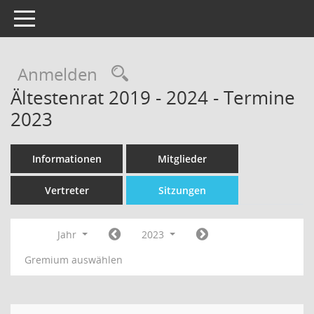
Toggle navigation
Rechercheauswahl
Anmelden
Ältestenrat 2019 - 2024 - Termine
2023
Informationen
Mitglieder
Vertreter
Sitzungen
Jahr
2023
Gremium auswählen