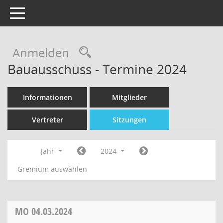
Toggle navigation
Rechercheauswahl
Anmelden
Bauausschuss - Termine 2024
Informationen
Mitglieder
Vertreter
Sitzungen
Jahr
2024
Gremium auswählen
MO
04.03.2024