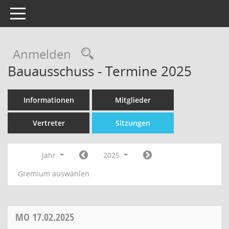
Toggle navigation
Rechercheauswahl
Anmelden
Bauausschuss - Termine 2025
Informationen
Mitglieder
Vertreter
Sitzungen
Jahr
2025
Gremium auswählen
MO
17.02.2025