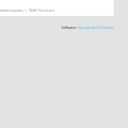
ediktinerplatz 1, 78467 Konstanz
(Wird in
Software:
Sitzungsdienst
Session