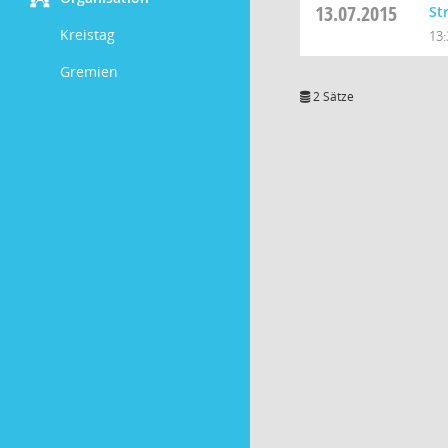
13.07.2015
St
Kreistag
13:
Gremien
2 Sätze