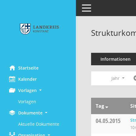
Toggle navigation
Strukturkom
Informationen
Startseite
Jahr
Kalender
Vorlagen
Vorlagen
Tag
Si
Dokumente
04.05.2015
St
Aktuelle Dokumente
10:
Organisation