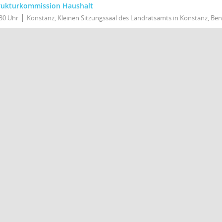
rukturkommission Haushalt
30 Uhr
Konstanz, Kleinen Sitzungssaal des Landratsamts in Konstanz, Ben