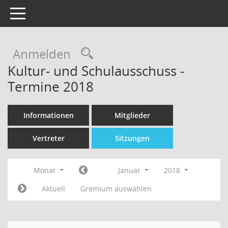
Toggle navigation
Rechercheauswahl
Anmelden
Kultur- und Schulausschuss -
Termine 2018
Informationen
Mitglieder
Vertreter
Sitzungen
Monat
Januar
2018
Aktuell
Gremium auswählen