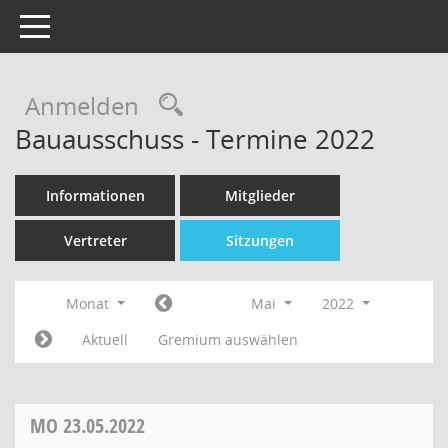
Toggle navigation
Rechercheauswahl
Anmelden
Bauausschuss - Termine 2022
Informationen
Mitglieder
Vertreter
Sitzungen
Monat
Mai
2022
Aktuell
Gremium auswählen
MO
23.05.2022