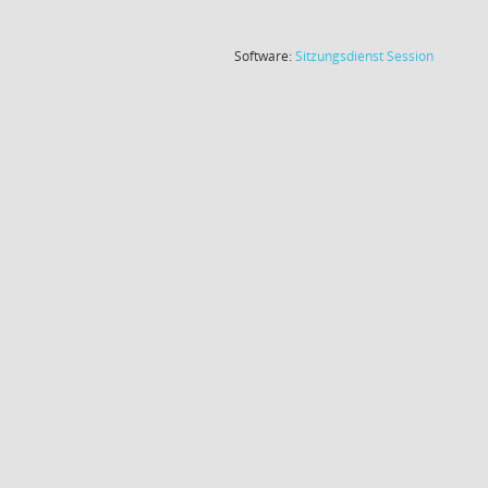
(Wird in
Software:
Sitzungsdienst
Session