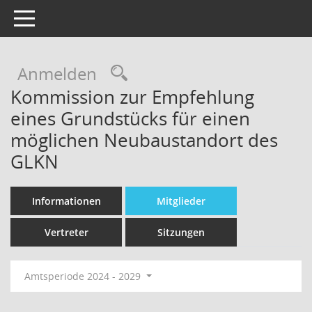
Toggle navigation
Rechercheauswahl
Anmelden
Kommission zur Empfehlung
eines Grundstücks für einen
möglichen Neubaustandort des
GLKN
Informationen
Mitglieder
Vertreter
Sitzungen
Amtsperiode 2024 - 2029