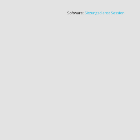
(Wird in
Software:
Sitzungsdienst
Session