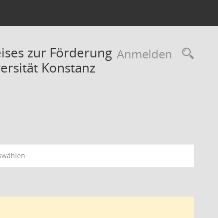
eises zur Förderung
Rec
Anmelden
ersität Konstanz
swählen