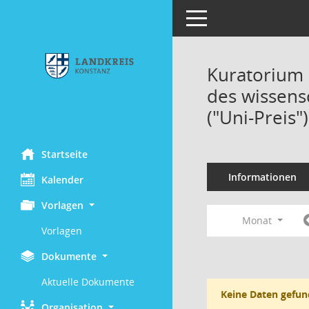
Toggle navigation
Kuratorium 
des wissens
("Uni-Preis"
Startseite
Informationen
Kalender
Vorlagen
Monat
Vorlagen
Dokumente
Aktuelle Dokumente
Keine Daten gefun
Organisation