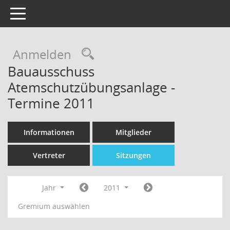
Toggle navigation
Rechercheauswahl
Anmelden
Bauausschuss
Atemschutzübungsanlage -
Termine 2011
Informationen
Mitglieder
Vertreter
Sitzungen
Jahr
2011
Gremium auswählen