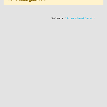
(Wird in
Software:
Sitzungsdienst
Session