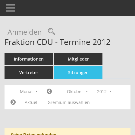
Toggle navigation
Rechercheauswahl
Anmelden
Fraktion CDU - Termine 2012
Informationen
Mitglieder
Vertreter
Sitzungen
Monat
Oktober
2012
Aktuell
Gremium auswählen
Keine Daten gefunden.