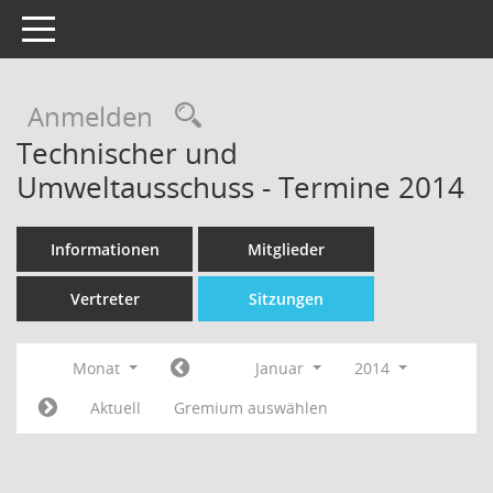
Toggle navigation
Rechercheauswahl
Anmelden
Technischer und
Umweltausschuss - Termine 2014
Informationen
Mitglieder
Vertreter
Sitzungen
Monat
Januar
2014
Aktuell
Gremium auswählen