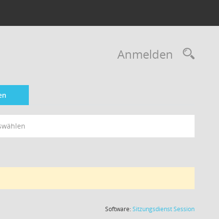
Rec
Anmelden
en
swählen
(Wird in
Software:
Sitzungsdienst
Session