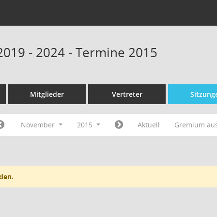
 2019 - 2024 - Termine 2015
Mitglieder
Vertreter
Sitzung
November
2015
Aktuell
Gremium au
den.