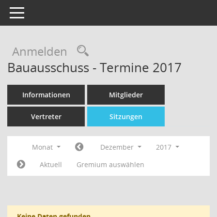
Toggle navigation
Rechercheauswahl
Anmelden
Bauausschuss - Termine 2017
Informationen
Mitglieder
Vertreter
Sitzungen
Monat
Dezember
2017
Aktuell
Gremium auswählen
Keine Daten gefunden.