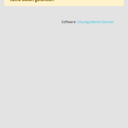
(Wird in
Software:
Sitzungsdienst
Session