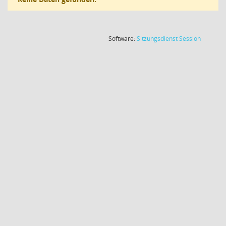
(Wird in
Software:
Sitzungsdienst
Session