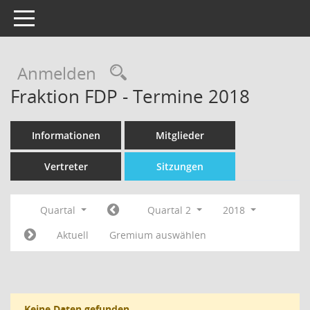
Toggle navigation
Rechercheauswahl
Anmelden
Fraktion FDP - Termine 2018
Informationen
Mitglieder
Vertreter
Sitzungen
Quartal
Quartal 2
2018
Aktuell
Gremium auswählen
Keine Daten gefunden.