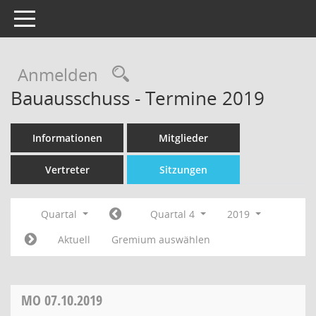
Toggle navigation
Rechercheauswahl
Anmelden
Bauausschuss - Termine 2019
Informationen
Mitglieder
Vertreter
Sitzungen
Quartal
Quartal 4
2019
Aktuell
Gremium auswählen
MO
07.10.2019