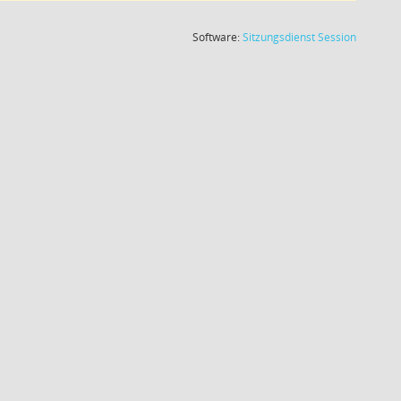
(Wird in
Software:
Sitzungsdienst
Session