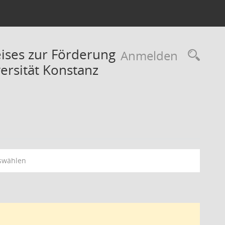
eises zur Förderung
Rec
Anmelden
ersität Konstanz
swählen