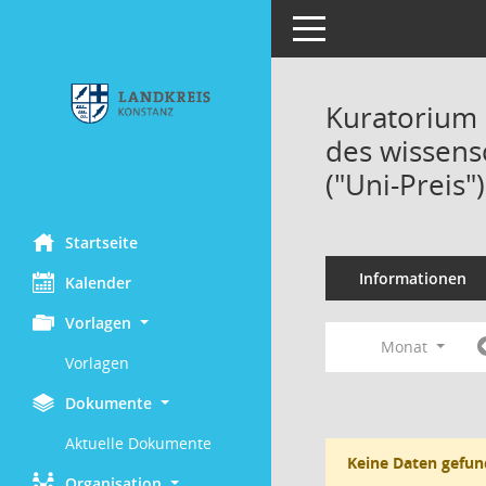
Toggle navigation
Kuratorium 
des wissens
("Uni-Preis"
Startseite
Informationen
Kalender
Vorlagen
Monat
Vorlagen
Dokumente
Aktuelle Dokumente
Keine Daten gefun
Organisation