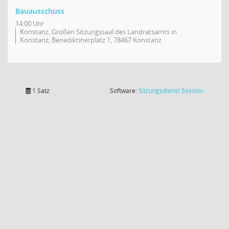
Bauausschuss
14:00 Uhr
Konstanz, Großen Sitzungssaal des Landratsamts in
Konstanz, Benediktinerplatz 1, 78467 Konstanz
(Wird in
1 Satz
Software:
Sitzungsdienst
Session