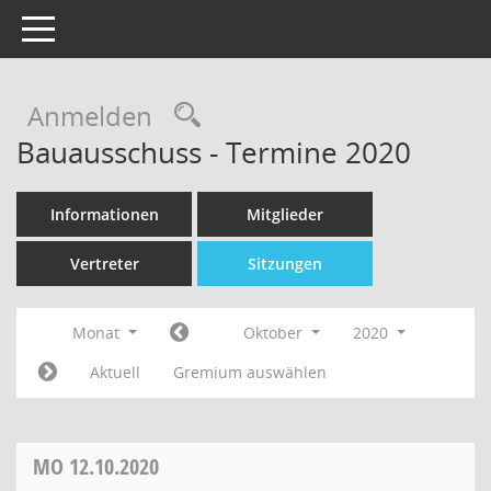
Toggle navigation
Rechercheauswahl
Anmelden
Bauausschuss - Termine 2020
Informationen
Mitglieder
Vertreter
Sitzungen
Monat
Oktober
2020
Aktuell
Gremium auswählen
MO
12.10.2020