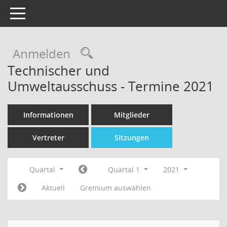
Toggle navigation
Rechercheauswahl
Anmelden
Technischer und
Umweltausschuss - Termine 2021
Informationen
Mitglieder
Vertreter
Sitzungen
Quartal
Quartal 1
2021
Aktuell
Gremium auswählen