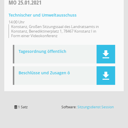
MO
25.01.2021
Technischer und Umweltausschuss
14:00 Uhr
Konstanz, Großen Sitzungssaal des Landratsamts in
Konstanz, Benediktinerplatz 1, 78467 Konstanz I in
Form einer Videokonferenz
Tagesordnung öffentlich
Beschlüsse und Zusagen ö
(Wird in
1 Satz
Software:
Sitzungsdienst
Session