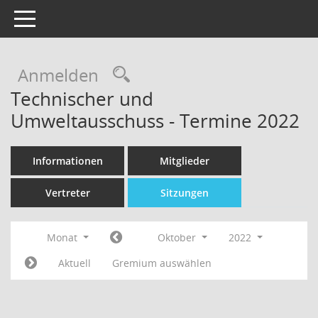
Toggle navigation
Rechercheauswahl
Anmelden
Technischer und
Umweltausschuss - Termine 2022
Informationen
Mitglieder
Vertreter
Sitzungen
Monat
Oktober
2022
Aktuell
Gremium auswählen