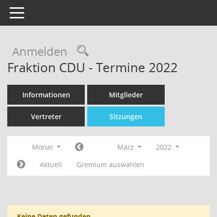
Toggle navigation
Rechercheauswahl
Anmelden
Fraktion CDU - Termine 2022
Informationen
Mitglieder
Vertreter
Sitzungen
Monat
März
2022
Aktuell
Gremium auswählen
Keine Daten gefunden.