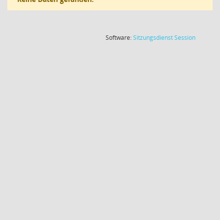
(Wird in
Software:
Sitzungsdienst
Session