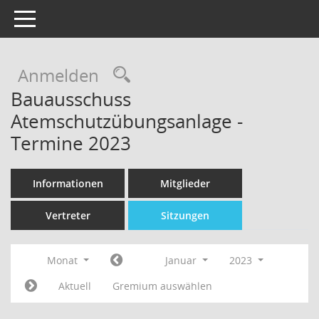
Toggle navigation
Rechercheauswahl
Anmelden
Bauausschuss
Atemschutzübungsanlage -
Termine 2023
Informationen
Mitglieder
Vertreter
Sitzungen
Monat
Januar
2023
Aktuell
Gremium auswählen