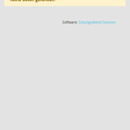
(Wird in
Software:
Sitzungsdienst
Session