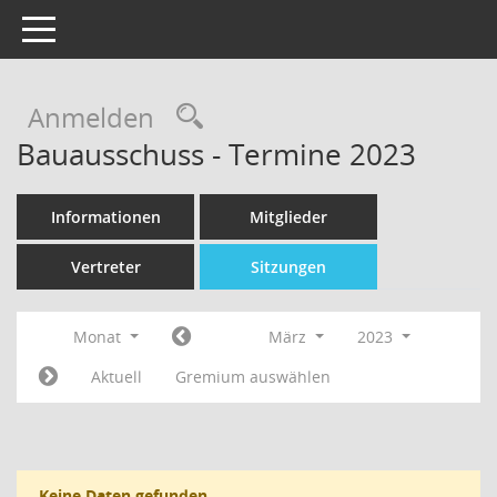
Toggle navigation
Rechercheauswahl
Anmelden
Bauausschuss - Termine 2023
Informationen
Mitglieder
Vertreter
Sitzungen
Monat
März
2023
Aktuell
Gremium auswählen
Keine Daten gefunden.