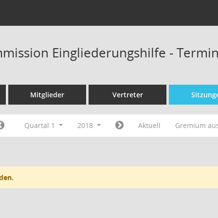
mission Eingliederungshilfe - Termi
Mitglieder
Vertreter
Sitzung
Quartal 1
2018
Aktuell
Gremium au
den.