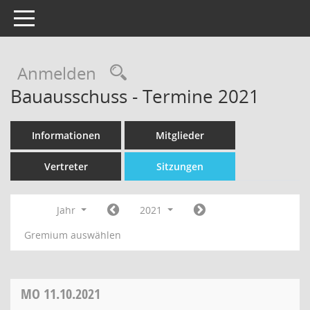
Toggle navigation
Rechercheauswahl
Anmelden
Bauausschuss - Termine 2021
Informationen
Mitglieder
Vertreter
Sitzungen
Jahr
2021
Gremium auswählen
MO
11.10.2021