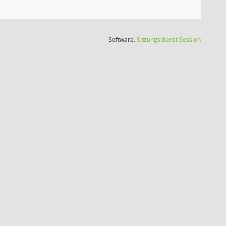
(Wird in
Software:
Sitzungsdienst
Session