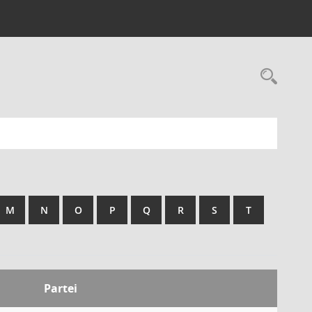
M
N
O
P
Q
R
S
T
Partei