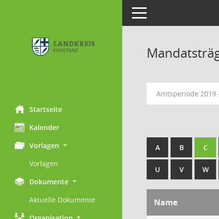
Toggle navigation
Mandatsträ
Amtsperiode 2019 
Startseite
Kalender
Vorlagen
A
B
C
Vorlagen
U
V
W
Dokumente
Aktuelle Dokumente
Name
Organisation