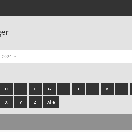
ger
- 2024
D
E
F
G
H
I
J
K
L
X
Y
Z
Alle