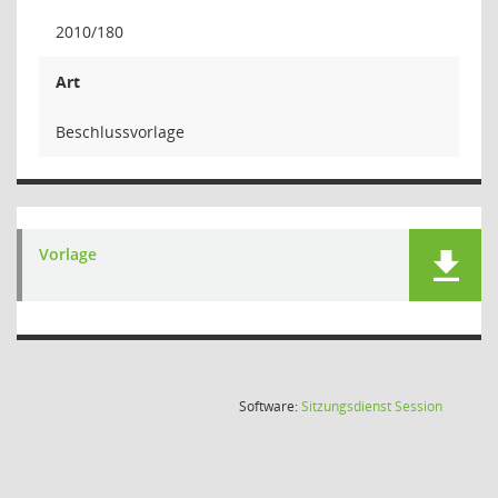
2010/180
Art
Beschlussvorlage
Vorlage
(Wird in
Software:
Sitzungsdienst
Session