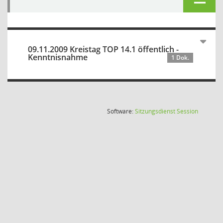
09.11.2009 Kreistag TOP 14.1 öffentlich -
Kenntnisnahme
1 Dok.
(Wird in
Software:
Sitzungsdienst
Session