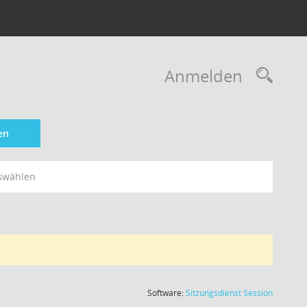
Rec
Anmelden
en
swählen
(Wird in
Software:
Sitzungsdienst
Session