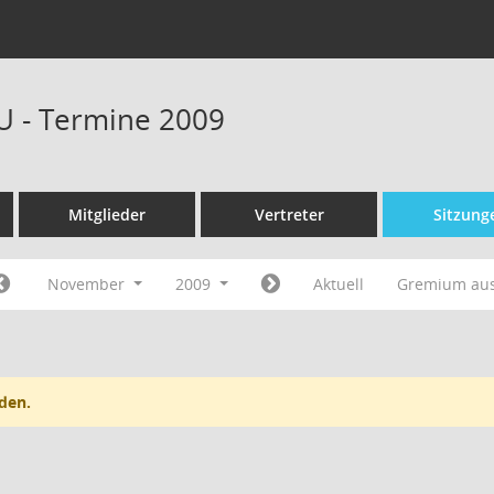
U - Termine 2009
Mitglieder
Vertreter
Sitzung
November
2009
Aktuell
Gremium au
den.