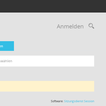
Rec
Anmelden
en
swählen
(Wird in
Software:
Sitzungsdienst
Session