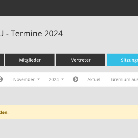
U - Termine 2024
Mitglieder
Vertreter
Sitzung
November
2024
Aktuell
Gremium au
den.