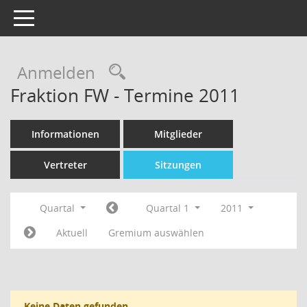
Toggle navigation
Rechercheauswahl
Anmelden
Fraktion FW - Termine 2011
Informationen
Mitglieder
Vertreter
Sitzungen
Quartal
Quartal 1
2011
Aktuell
Gremium auswählen
Keine Daten gefunden.