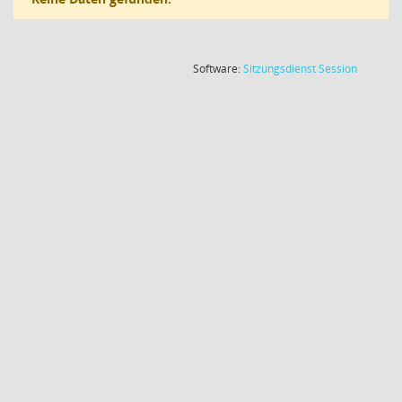
(Wird in
Software:
Sitzungsdienst
Session