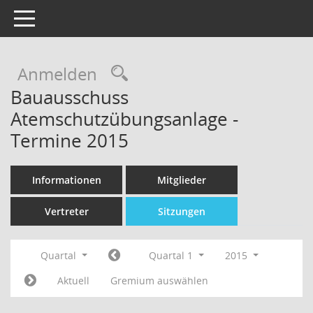
Toggle navigation
Rechercheauswahl
Anmelden
Bauausschuss
Atemschutzübungsanlage -
Termine 2015
Informationen
Mitglieder
Vertreter
Sitzungen
Quartal
Quartal 1
2015
Aktuell
Gremium auswählen