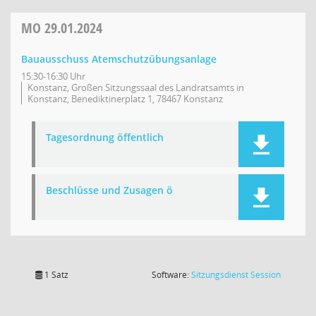
MO
29.01.2024
Bauausschuss Atemschutzübungsanlage
15:30-16:30 Uhr
Konstanz, Großen Sitzungssaal des Landratsamts in
Konstanz, Benediktinerplatz 1, 78467 Konstanz
Tagesordnung öffentlich
Beschlüsse und Zusagen ö
(Wird in
1 Satz
Software:
Sitzungsdienst
Session