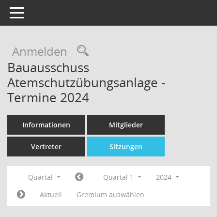
Toggle navigation
Rechercheauswahl
Anmelden
Bauausschuss
Atemschutzübungsanlage -
Termine 2024
Informationen
Mitglieder
Vertreter
Sitzungen
Quartal
Quartal 1
2024
Aktuell
Gremium auswählen