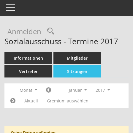
Toggle navigation
Rechercheauswahl
Anmelden
Sozialausschuss - Termine 2017
Informationen
Mitglieder
Vertreter
Sitzungen
Monat
Januar
2017
Aktuell
Gremium auswählen
Keine Daten gefunden.