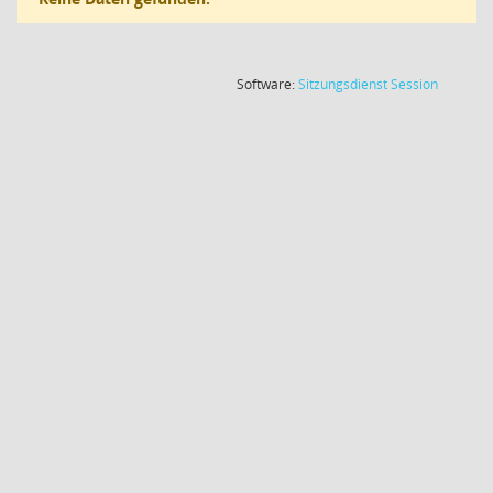
(Wird in
Software:
Sitzungsdienst
Session