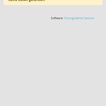
(Wird in
Software:
Sitzungsdienst
Session