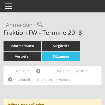
Toggle navigation
Rechercheauswahl
Anmelden
Fraktion FW - Termine 2018
Informationen
Mitglieder
Vertreter
Sitzungen
Monat
März
2018
Aktuell
Gremium auswählen
Keine Daten gefunden.