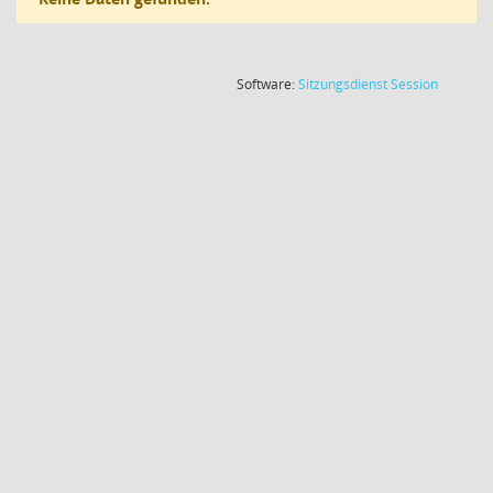
(Wird in
Software:
Sitzungsdienst
Session