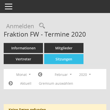
Toggle navigation
Rechercheauswahl
Anmelden
Fraktion FW - Termine 2020
Informationen
Mitglieder
Vertreter
Sitzungen
Monat
Februar
2020
Aktuell
Gremium auswählen
Keine Daten gefunden.