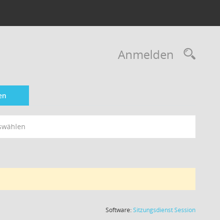
Rec
Anmelden
en
swählen
(Wird in
Software:
Sitzungsdienst
Session