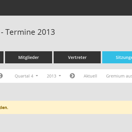
 - Termine 2013
Mitglieder
Vertreter
Sitzung
Quartal 4
2013
Aktuell
Gremium au
den.