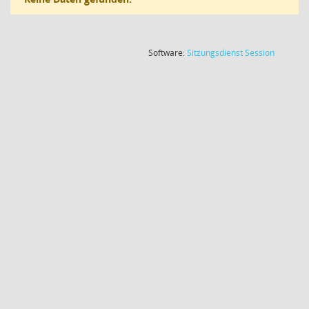
(Wird in
Software:
Sitzungsdienst
Session