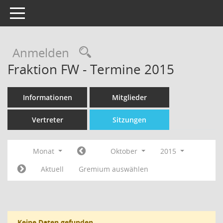
Toggle navigation
Rechercheauswahl
Anmelden
Fraktion FW - Termine 2015
Informationen
Mitglieder
Vertreter
Sitzungen
Monat
Oktober
2015
Aktuell
Gremium auswählen
Keine Daten gefunden.