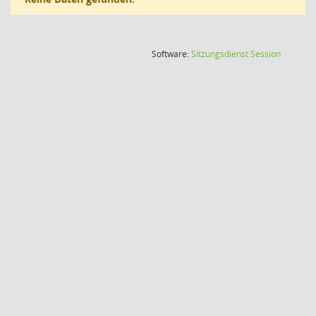
(Wird in
Software:
Sitzungsdienst
Session