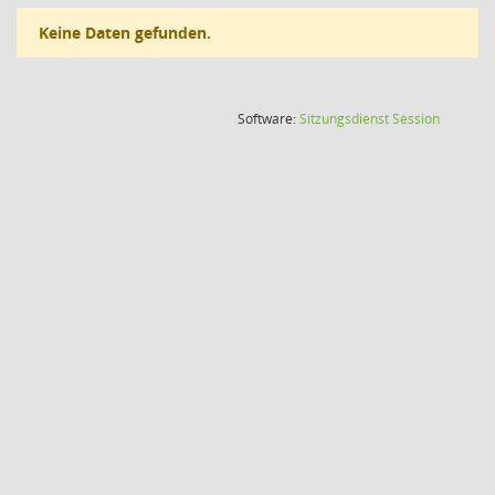
Keine Daten gefunden.
(Wird in
Software:
Sitzungsdienst
Session