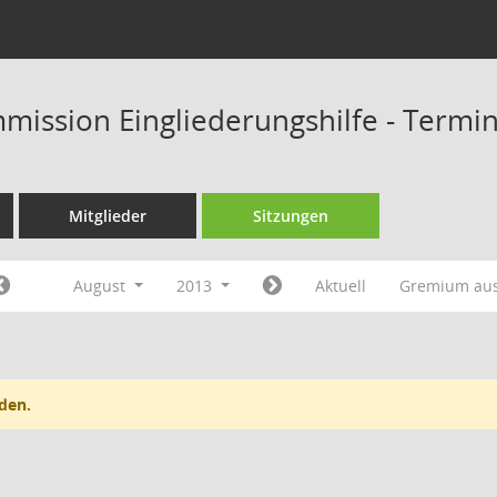
mission Eingliederungshilfe - Termi
Mitglieder
Sitzungen
August
2013
Aktuell
Gremium au
den.