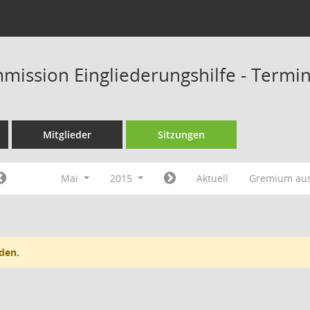
mission Eingliederungshilfe - Termi
Mitglieder
Sitzungen
Mai
2015
Aktuell
Gremium au
den.