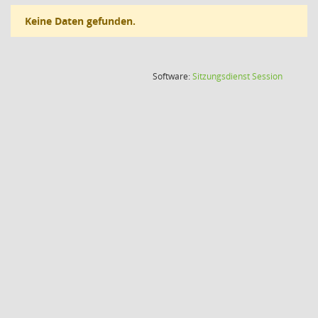
Keine Daten gefunden.
(Wird in
Software:
Sitzungsdienst
Session