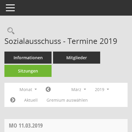
Toggle navigation
Sozialausschuss - Termine 2019
Informationen
Mitglieder
Sitzungen
Monat
März
2019
Aktuell
Gremium auswählen
MO
11.03.2019