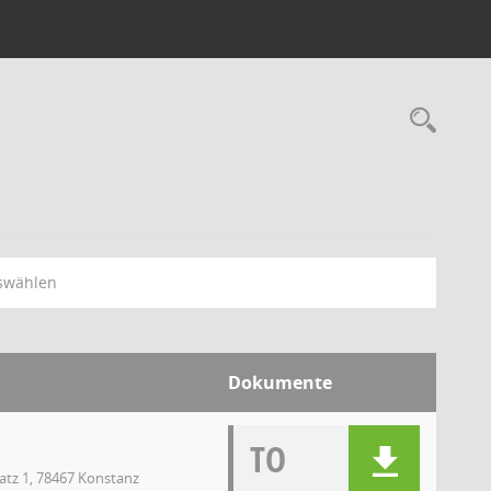
swählen
Dokumente
TO
atz 1, 78467 Konstanz