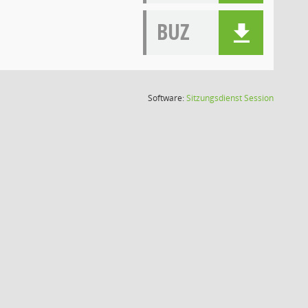
BUZ
(Wird in
Software:
Sitzungsdienst
Session