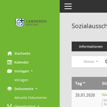
Toggle navigation
Sozialaussc
Informationen
Startseite
Monat
Kalender
Vorlagen
Vorlagen
Tag
Si
Dokumente
20.01.2020
So
Aktuelle Dokumente
14:
K
Organisation