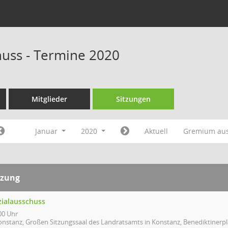
huss - Termine 2020
Mitglieder
Sitzungen
Januar
2020
Aktuell
Gremium au
tzung
zialausschuss
00 Uhr
onstanz, Großen Sitzungssaal des Landratsamts in Konstanz, Benediktinerpl