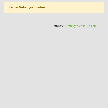
Keine Daten gefunden.
(Wird in
Software:
Sitzungsdienst
Session