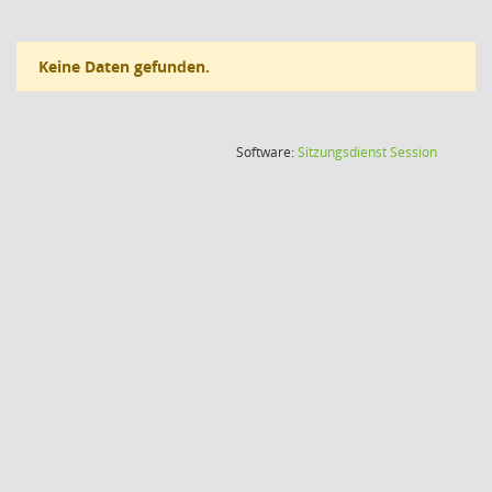
Keine Daten gefunden.
(Wird in
Software:
Sitzungsdienst
Session