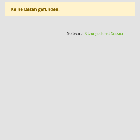
Keine Daten gefunden.
(Wird in
Software:
Sitzungsdienst
Session