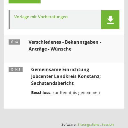
Vorlage mit Vorberatungen
Verschiedenes - Bekanntgaben -
Ö 14
Anträge - Wünsche
Gemeinsame Einrichtung
Ö 14.1
Jobcenter Landkreis Konstanz;
Sachstandsbericht
Beschluss:
zur Kenntnis genommen
(Wird in
Software:
Sitzungsdienst
Session